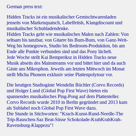
German press text:
Hidden Tracks ist ein musikalischer Gemischtwarenladen
jenseits von Markenquatsch, Labelfetish, Klangdiscount und
musikalischer Schubladendenke.
Hidden Tracks geht wie musikalisches Malen nach Zahlen: Von
seltsam bis tanzbar, von Gitarre bis Bum-Bum, von Ganz-Weit-
Weg bis homegrown, Studio bis Bedroom-Produktion, bis am
Ende alle Punkte verbunden sind und das Pony lächelt.
Jede Woche stellt Kai Bempreiksz in Hidden Tracks neue
Musik abseits des Mainstreams vor und bittet hier und da auch
Gäste ans Mikrophon. Jeweils am letzten Mittwoch im Monat
stellt Micha Phonem exklusiv seine Plattenpolytour vor.
Die heutigen Studiogäste Wendelin Büchler (Corvo Records)
und Holger Lund (Global Pop First Wave) bieten ein
spannendes musikalisches Ping-Pong auf dem Plattenteller.
Corvo Records wurde 2010 in Berlin gegründet und 2013 kam
als Sublabel noch Global Pop First Wave dazu.
Die Stunde in Stichworten: "Krach-Kunst-Rund-Needle-The
Trip-Rauschen-Saz Beat-Süsse Schokolade-KrahKrahKrah-
Ravensburg-Klappezu"!