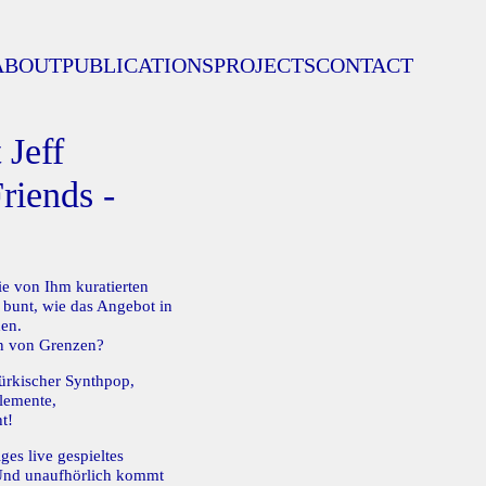
ABOUT
PUBLICATIONS
PROJECTS
CONTACT
 Jeff
riends -
e von Ihm kuratierten
 bunt, wie das Angebot in
en.
en von Grenzen?
ürkischer Synthpop,
elemente,
t!
ges live gespieltes
 Und unaufhörlich kommt