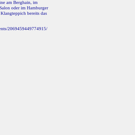
ine am Berghain, im
 Salon oder im Hamburger
 Klangteppich bereits das
vents/2069459449774915/