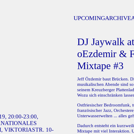
UPCOMING
ARCHIVE
DJ Jaywalk at
oEzdemir & F
Mixtape #3
Jeff Özdemir baut Brücken. Di
musikalischen Abende sind so
seinem Kreuzberger Plattenlad
Wozu sich einschränken lass
Ostfriesischer Bedroomfunk, t
französischer Jazz, Orchester
9, 20:00-23:00,
Unterwasserwelten ... alles geh
RNATIONALES
Dadurch entsteht ein kurzweili
VIKTORIASTR. 10-
Mixtape mit viel Interaktion.