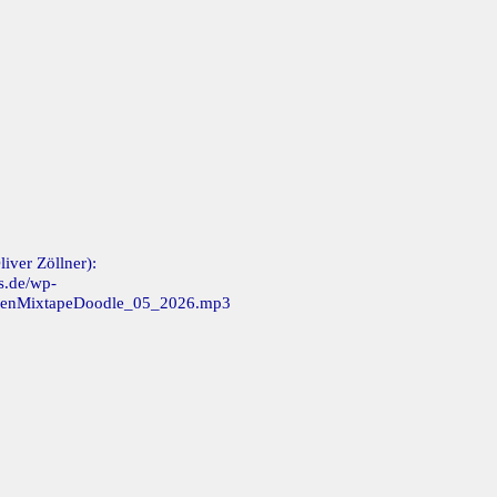
iver Zöllner):
s.de/wp-
ldenMixtapeDoodle_05_2026.mp3