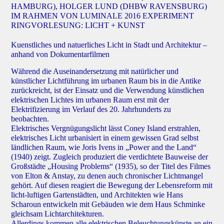
HAMBURG), HOLGER LUND (DHBW RAVENSBURG)
IM RAHMEN VON LUMINALE 2016 EXPERIMENT
RINGVORLESUNG: LICHT + KUNST
Kuenstliches und natuerliches Licht in Stadt und Architektur –
anhand von Dokumentarfilmen
Während die Auseinandersetzung mit natürlicher und
künstlicher Lichtführung im urbanen Raum bis in die Antike
zurückreicht, ist der Einsatz und die Verwendung künstlichen
elektrischen Lichtes im urbanen Raum erst mit der
Elektrifizierung im Verlauf des 20. Jahrhunderts zu
beobachten.
Elektrisches Vergnügungslicht lässt Coney Island erstrahlen,
elektrisches Licht urbanisiert in einem gewissen Grad selbst
ländlichen Raum, wie Joris Ivens in „Power and the Land“
(1940) zeigt. Zugleich produziert die verdichtete Bauweise der
Großstädte „Housing Problems“ (1935), so der Titel des Filmes
von Elton & Anstay, zu denen auch chronischer Lichtmangel
gehört. Auf diesen reagiert die Bewegung der Lebensreform mit
licht-luftigen Gartenstädten, und Architekten wie Hans
Scharoun entwickeln mit Gebäuden wie dem Haus Schminke
gleichsam Lichtarchitekturen.
Allerdings kommen alle elektrischen Beleuchtungskünste an ein