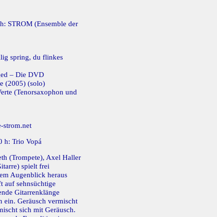
00 h: STROM (Ensemble der
lig spring, du flinkes
ged – Die DVD
 (2005) (solo)
Werte (Tenorsaxophon und
strom.net
0 h: Trio Vopá
th (Trompete), Axel Haller
tarre) spielt frei
 dem Augenblick heraus
fft auf sehnsüchtige
ende Gitarrenklänge
n ein. Geräusch vermischt
ischt sich mit Geräusch.