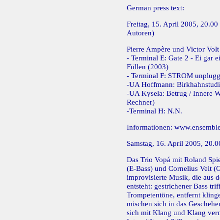
German press text:
Freitag, 15. April 2005, 20.
Autoren)
Pierre Ampère und Victor Volt
- Terminal E: Gate 2 - Ei gar ei
Füllen (2003)
- Terminal F: STROM unplug
-UA Hoffmann: Birkhahnstudie
-UA Kysela: Betrug / Innere 
Rechner)
-Terminal H: N.N.
Informationen:
www.ensemble-
Samstag, 16. April 2005, 20.0
Das Trio Vopá mit Roland Spie
(E-Bass) und Cornelius Veit (Gi
improvisierte Musik, die aus
entsteht: gestrichener Bass tri
Trompetentöne, entfernt kling
mischen sich in das Geschehe
sich mit Klang und Klang verm