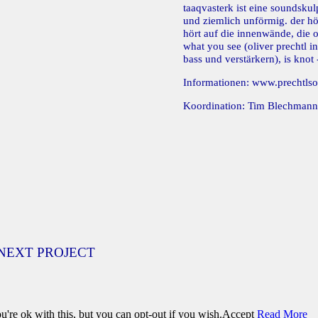
taaqvasterk ist eine soundskul
und ziemlich unförmig. der hör
hört auf die innenwände, die o
what you see (oliver prechtl in
bass und verstärkern), is knot
Informationen:
www.prechtlso
Koordination: Tim Blechmann
NEXT PROJECT
're ok with this, but you can opt-out if you wish.
Accept
Read More