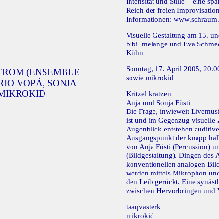
Intensität und Stille – eine s
Reich der freien Improvisation
Informationen:
www.schraum.
Visuelle Gestaltung am 15. u
bibi_melange und Eva Schmec
Kühn
5
Sonntag, 17. April 2005, 20.0
STROM (ENSEMBLE
sowie mikrokid
RIO VOPÁ, SONJA
 MIKROKID
Kritzel kratzen
Anja und Sonja Füsti
Die Frage, inwieweit Livemus
ist und im Gegenzug visuelle 
Augenblick entstehen auditive 
Ausgangspunkt der knapp hal
von Anja Füsti (Percussion) u
(Bildgestaltung). Dingen des A
konventionellen analogen Bil
werden mittels Mikrophon un
den Leib gerückt. Eine synäs
zwischen Hervorbringen und V
taaqvasterk
mikrokid