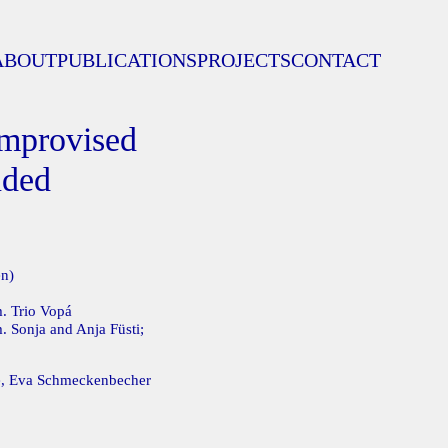
ABOUT
PUBLICATIONS
PROJECTS
CONTACT
Improvised
nded
n)
m. Trio Vopá
. Sonja and Anja Füsti;
e, Eva Schmeckenbecher