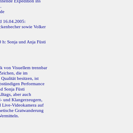
pannende Expedition ins
.
de
nd 16.04.2005:
kenbecher sowie Volker
0 h: Sonja und Anja Füsti
ik von Visuellem trennbar
Zeichen, die im
Qualität besitzen, ist
bstündigen Performance
nd Sonja Füsti
lltags, aber auch
d- und Klangerzeugern,
d Live-Videokamera auf
thetische Gratwanderung
ermitteln.