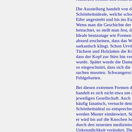
Die Ausstellung handelt von 
Schönheitsideale, welche scho
Eifer angestrebt und bis ins 
Wenn man die Geschichte der 
betrachtet, so stellt man fest, 
Ideale heutzutage wie Formen
absurd erscheinen, dass das W
sarkastisch klingt. Schon Urvö
Tüchern und Holzlatten die Kö
dass der Kopf zur Stirn hin ve
wurde. Später wurde die Damen
so eingeschnürt, dass sich die
suchen mussten. Schwangersch
Fehlgeburten.
Bei diesen extremen Formen d
handelt es sich nicht etwa um 
jeweiligen Gesellschaft. Auch
häufig fanatisch, versucht d
Schönheitsideal zu entsprec
werden Muster eintätowiert, Si
er wird bis auf die Knochen h
durch den neuesten medizinisc
Unkenntlichkeit verändert. Di