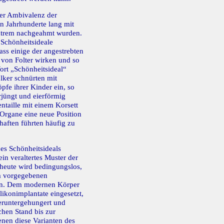
der Ambivalenz der
n Jahrhunderte lang mit
Extrem nachgeahmt wurden.
Schönheitsideale
dass einige der angestrebten
 von Folter wirken und so
ort „Schönheitsideal“
lker schnürten mit
pfe ihrer Kinder ein, so
rjüngt und eierförmig
taille mit einem Korsett
 Organe eine neue Position
aften führten häufig zu
es Schönheitsideals
ein veraltertes Muster der
 heute wird bedingungslos,
em vorgegebenen
hen. Dem modernen Körper
likonimplantate eingesetzt,
eruntergehungert und
hen Stand bis zur
enen diese Varianten des