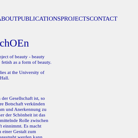
ABOUT
PUBLICATIONS
PROJECTS
CONTACT
SchOEn
bject of beauty - beauty
 fetish as a form of beauty.
ies at the University of
Hall.
der Gesellschaft ist, so
hre Botschaft verkünden
uhm und Anerkennung zu
er der Schönheit ist das
 mittelnde Rolle zwischen
ft einnimmt. Es macht
n einer Gestalt zum
gestrebt werden kann.