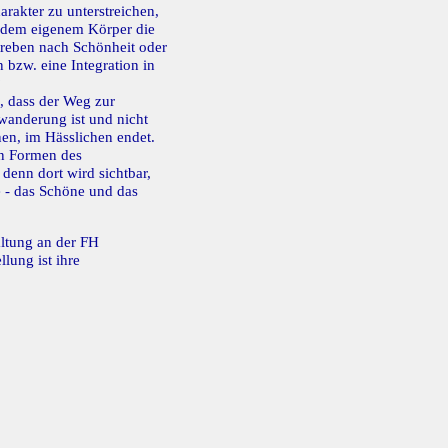
rakter zu unterstreichen,
s dem eigenem Körper die
Streben nach Schönheit oder
bzw. eine Integration in
?
n, dass der Weg zur
wanderung ist und nicht
en, im Hässlichen endet.
en Formen des
denn dort wird sichtbar,
e - das Schöne und das
altung an der FH
lung ist ihre