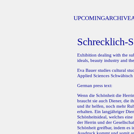
UPCOMING
ARCHIVE
Schrecklich-
Exhibition dealing with the su
ideals, beauty industry and the
Eva Bauer studies cultural stud
Applied Sciences Schwäbisch 
German press text:
Wenn die Schönheit die Herrin 
braucht sie auch Diener, die i
und ihr helfen, noch mehr R
erhalten. Ein langjähriger Dien
Schönheitsideal, welches eine
der Herrin und der Gesellscha
Schönheit greifbar, indem es i
Ausdruck kommt und somit an